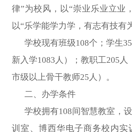
律”为校风，以“崇业乐业立业
以“乐学能学力学，有志有技有
学校现有班级
108
个；学生
35
新入学
1083
人）；教职工
205
人
市级以上骨干教师
25
人）。
二、办学条件
学校拥有
108间智慧教室，
训室、博西华电子商务校内实