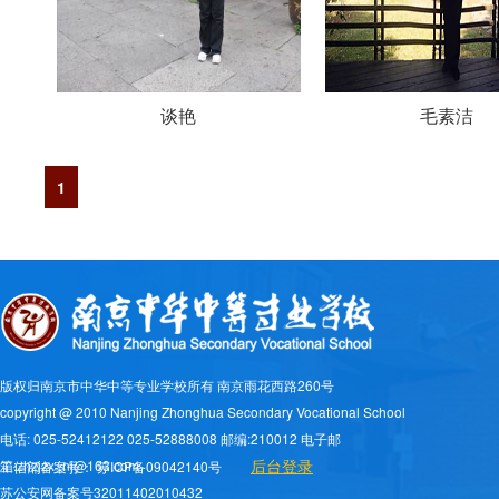
谈艳
毛素洁
1
版权归南京市中华中等专业学校所有 南京雨花西路260号
copyright @ 2010 Nanjing Zhonghua Secondary Vocational School
电话: 025-52412122 025-52888008 邮编:210012 电子邮
后台登录
箱:zhzjzx_nj@163.com
工信部备案号：
苏ICP备09042140号
苏公安网备案号32011402010432