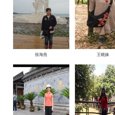
徐海燕
王晓姝