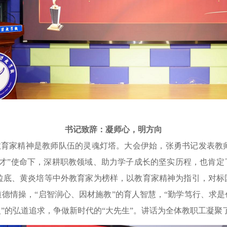
书记致辞：凝师心，明方向
教育家精神是教师队伍的灵魂灯塔。大会伊始，张勇书记发表教
才”使命下，深耕职教领域、助力学子成长的坚实历程，也肯定
拉底、黄炎培等中外教育家为榜样，以教育家精神为指引，对标国
道德情操，“启智润心、因材施教”的育人智慧，“勤学笃行、求是
人”的弘道追求，争做新时代的“大先生”。讲话为全体教职工凝